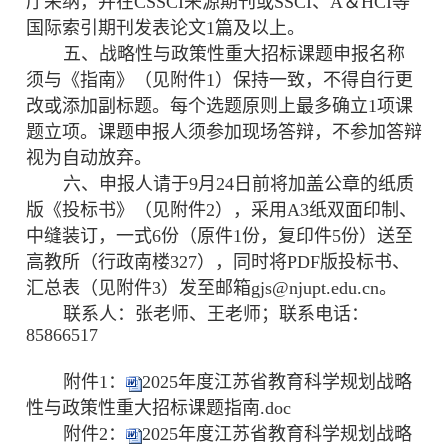
厅采纳，并在CSSCI来源期刊或SSCI、A＆HCI等
国际索引期刊发表论文1篇及以上。
五、战略性与政策性重大招标课题申报名称
须与《指南》（见附件
1）保持一致，不得自行更
改或添加副标题。每个选题原则上最多确立1项课
题立项。课题申报人须参加现场答辩，不参加答辩
视为自动放弃。
六、
申报人请于
9月24日前将
加盖公章的纸质
版《投标书》（见附件
2），采用A3纸双面印制、
中缝装订，一式6份（原件1份，复印件5份）
送至
高教所
（行政南楼
327）
，同时将
PDF版投标书、
汇总表
（见附件
3
）
发至邮箱
gjs@njupt.edu.cn。
联系人：张老师、王老师
；
联系电话：
85866517
附件1：
2025年度江苏省教育科学规划战略
性与政策性重大招标课题指南.doc
附件2：
2025年度江苏省教育科学规划战略