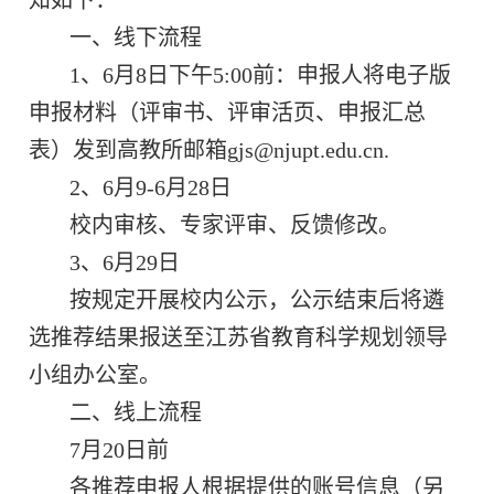
知如下：
一、线下流程
1、
6
月
8
日下午
5:00前：申报人将电子版
申报材料（评审书、评审活页、申报汇总
表）发到高教所邮箱gjs@njupt.edu.cn.
2、
6
月
9
-
6
月28
日
校内审核、专家评审、反馈修改。
3、
6
月
29
日
按规定开展校内公示，公示结束后将遴
选推荐结果报送至江苏省教育科学规划领导
小组办公室。
二、线上流程
7
月
20
日前
各推荐申报人根据提供的账号信息（另