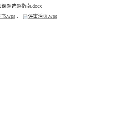
课题选题指南.docx
、
.wps
评审活页.wps